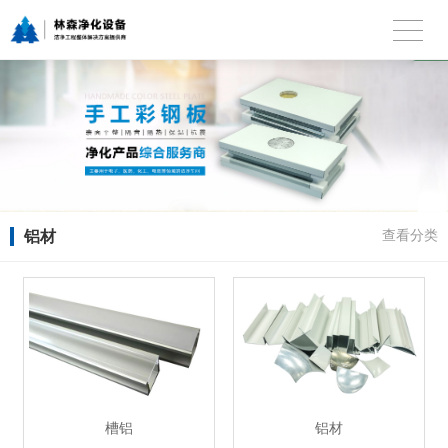
铝材
查看分类
槽铝
铝材