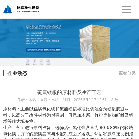
企业动态
查看分类
硫氧镁板的原材料及生产工艺
作者：
本站
来源：
本站
时间：
2025/6/11 17:13:57
次数：
原材料：主要以轻烧氧化镁和硫酸镁按标准比例混合为镁质胶凝材
料，以高分子改性材料为增强剂，再添加木屑、竹粉等植物纤维及钙
粉等作为填充物。
生产工艺：进行原料准备，选择活性氧化镁含量为 60%-80% 的轻烧
氧化镁，并将硫酸镁晶体与水配制成卤水溶液。然后将原料按比例混