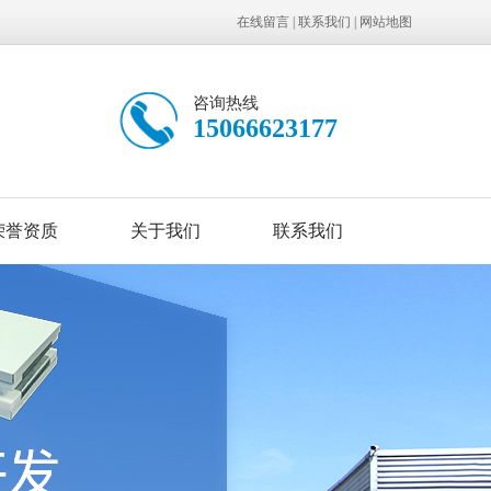
在线留言
|
联系我们
|
网站地图
咨询热线
15066623177
荣誉资质
关于我们
联系我们