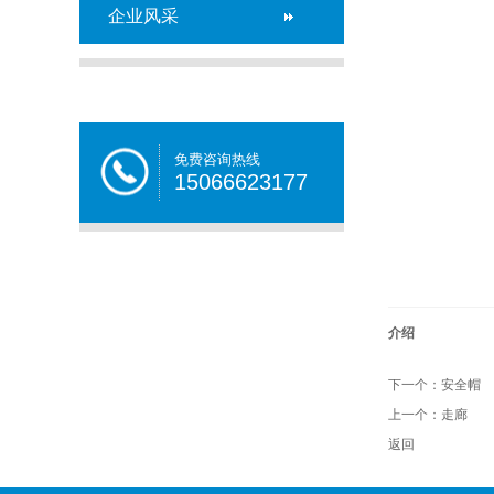
企业风采
免费咨询热线
15066623177
介绍
下一个：
安全帽
上一个：
走廊
返回